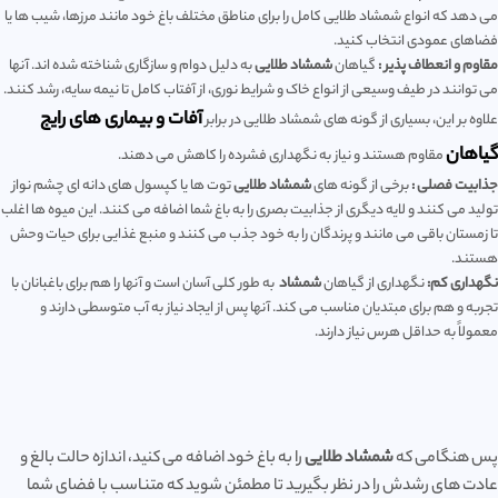
می دهد که انواع شمشاد طلایی کامل را برای مناطق مختلف باغ خود مانند مرزها، شیب ها یا
فضاهای عمودی انتخاب کنید.
مقاوم و انعطاف پذیر :
گیاهان
شمشاد طلایی
به دلیل دوام و سازگاری شناخته شده اند. آنها
می توانند در طیف وسیعی از انواع خاک و شرایط نوری، از آفتاب کامل تا نیمه سایه، رشد کنند.
آفات و بیماری های رایج
علاوه بر این، بسیاری از گونه های شمشاد طلایی در برابر
گیاهان
مقاوم هستند و نیاز به نگهداری فشرده را کاهش می دهند.
جذابیت فصلی :
برخی از گونه های
شمشاد طلایی
توت ها یا کپسول های دانه ای چشم نواز
تولید می کنند و لایه دیگری از جذابیت بصری را به باغ شما اضافه می کنند. این میوه ها اغلب
تا زمستان باقی می مانند و پرندگان را به خود جذب می کنند و منبع غذایی برای حیات وحش
هستند.
نگهداری کم:
نگهداری از گیاهان
شمشاد
به طور کلی آسان است و آنها را هم برای باغبانان با
تجربه و هم برای مبتدیان مناسب می کند. آنها پس از ایجاد نیاز به آب متوسطی دارند و
معمولاً به حداقل هرس نیاز دارند.
پس هنگامی که
شمشاد طلایی
را به باغ خود اضافه می کنید، اندازه حالت بالغ و
عادت های رشدش را در نظر بگیرید تا مطمئن شوید که متناسب با فضای شما