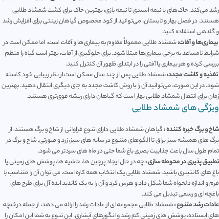
رشد می‌کند. خاک‌های با نیمه اسیدی تا نیمه بازی، بهترین خاک برای کشت شمشاد طلایی
هستند. در فصل بهار و تابستان، می‌توانید از کود مخصوص گیاهان زینتی برای افزایش رشد
و گلدهی استفاده کنید.
بیماری‌ها و آفات:
شمشاد طلایی معمولاً مقاوم به بیماری‌ها و آفات است، اما ممکن است در
شرایط نامساعد به برخی بیماری‌ها مبتلا شود. برای جلوگیری از آفات، بهتر است گیاه را منظم
بررسی کرده و هر بیماری یا آفتی را در ابتدای ظهور آن کنترل کنید.
تغذیه و کاشت مجدد:
شمشاد طلایی پس از چند سال ممکن است از نظر زیبایی خود کاسته
شود. در این صورت، می‌توانید آن را با روش کاشت مجدد به جای دیگری انتقال دهید. بهترین
زمان برای انتقال شمشاد طلایی بهار است که گیاهان دارای ریشه قوی‌تری هستند.
ویژگی های شمشاد طلایی
شاخ و برگ خیره کننده :
گیاهان شمشاد طلایی دارای تنوع فراوانی از شاخ و برگ هستند، از
برگ های همیشه سبز براق تا الگوهای متنوع در سایه های سبز، زرد و صورتی. شاخ و برگ در
تمام طول سال باعث جذابیت بصری باغ شما حتی در ماه های سردتر می شود.
تطبیق پذیری در محوطه سازی :
چه در حال ایجاد پرچین ها، حاشیه ها، پوشش های زمینی یا
باغ های کانتینری باشید، شمشاد طلایی یک انتخاب همه کاره است. می توان آن را متناسب با
فرم و اندازه دلخواه شما شکل داد و هرس کرد و آن را به یک کاندید ایده آل برای طرح های
باغچه ای و رسمی تبدیل می کند.
عادات رشد متنوع :
شمشاد طلایی مجموعه ای از عادات رشد را ارائه می دهد، از جمله درختچه
های ایستاده، پوشش های زمینی کم رشد و انگورهای آبشاری. این تنوع به شما این امکان را