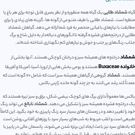
گیاه
شمشاد طلایی
یک گیاه همه منظوره و از نظر بصری قابل توجه برای هر باغ یا
منظره است. شمشاد طلایی با طیف متنوعی از گونه ها ، گزینه های زیادی را برای
مطابقت با نیازهای باغبانی منحصر به فرد شما ارائه می دهد. گیاهان شمشاد
طلایی از درختچه‌های فشرده گرفته تا انگورهای دنباله‌دار به دلیل شاخ و برگ
جذاب، رنگ‌های پر جنب و جوش و نیازهای کم نگهداری شناخته شده‌اند.
شمشاد
درختچه های همیشه سبز و درختان کوچکی هستند. آنها بخشی از
خانواده Buxaceae
هستند و بومی بخش هایی از اروپا، آسیا، آمریکا و آفریقا
هستند.
شمشاد
گروهی از گیاهان همیشه سبز است که شامل 70 گونه است که
عمدتاً کند رشد می کنند به جز چند گونه مانند ژاپنی باکس.
باکس ها معمولاً دارای برگ های کوچک بیضی شکل، براق و سبز تیره هستند که
یک درختچه فشرده همیشه سبز را تشکیل می دهند.
شمشاد نابالغ
می تواند رنگ
خود را تغییر دهد و در زمستان های بسیار سرد رنگ پاییزی به خود بگیرد. این کاملاً
طبیعی است و اغلب مربوط به شب‌های بسیار سرد با روزهای آفتابی روشن است
که بادهای سرد نیز باعث ایجاد این برنزه شدن می‌شوند. پانسمان عالی در پاییز با
آهک دولومیت و کود دهی قبل از سرد شدن بیش از حد هوا می تواند به