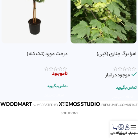
افرا برگ چناری (کپی)
درخت مورد (تک کله)
ناموجود
موجود در انبار
تماس بگیرید
تماس بگیرید
اطلاعات بیشتر
اطلاعات بیشتر
WOODMART
XTEMOS STUDIO
2022 CREATED BY
. PREMIUM E-COMMERCE
SOLUTIONS.
سایدبار
حساب کاربری
فروشگاه
سبد خرید