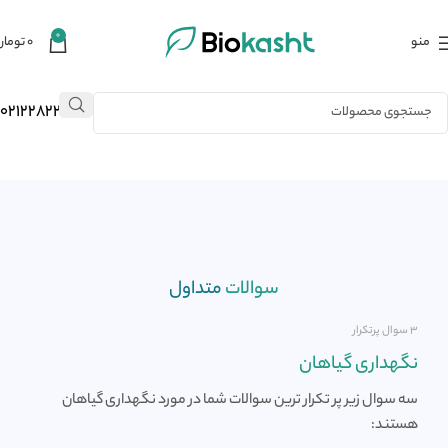
0
منو
۰
تومان
02122823484
سوالات
متداول
۳ سوال پرتکرار
نگهداری گیاهان
سه سوال زیر پر تکرار ترین سوالات شما در مورد نگهداری گیاهان
هستند: