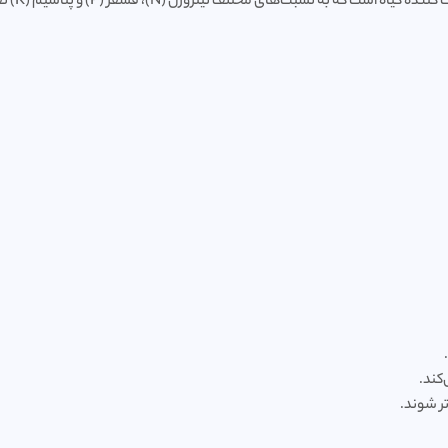
و از م
کند.
تر شوند.