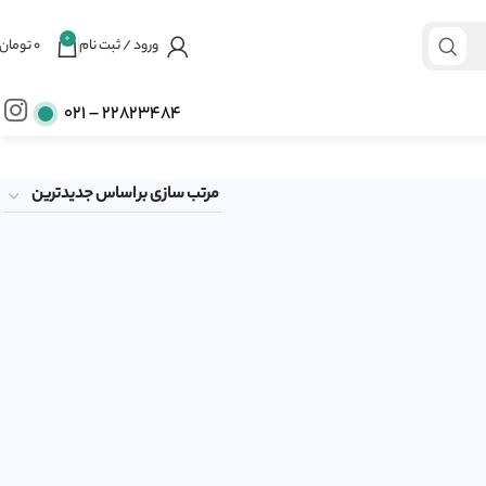
0
ورود / ثبت نام
۰
تومان
22823484 – ۰۲۱