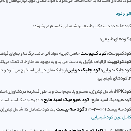
کود، ماده‌ای است که به خاک اضافه می‌شود تا مواد مغذی مورد نیاز گیاهان را تا
انواع کود
کودها به دو دسته کلی طبیعی و شیمیایی تقسیم می‌شوند:
1. کودهای طبیعی:
کود کمپوست
کود کمپوست:
حاصل تجزیه مواد آلی مانند برگ‌ها و بقایای گیا
کود کوکوپیت:
از الیاف نارگیل به دست می‌آید و به بهبود ساختار خاک کمک می‌کند
کود جلبک دریایی
کود جلبک دریایی:
از جلبک‌های دریایی استخراج می‌شود و ح
2. کودهای شیمیایی:
کود NPK:
شامل نیتروژن، فسفر و پتاسیم است و به طور گسترده در کشاورزی است
کود هیومیک اسید مایع
کود هیومیک اسید مایع:
حاوی هیومیک اسید است که
کود سه بیست
کود سه بیست (20-20-20):
یک کود متعادل که شامل نیتروژن، 
کامل ترین کود شیمیایی