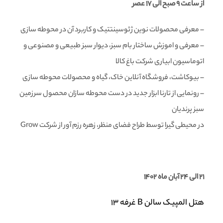
از ساعت ۹ صبح الی ۱۷ عصر
– معرفی محصولات نوین ژئوسینتتیک و کاربرد آن در محوطه سازی
– معرفی و اموزش ساختار بام سبز، دیوار سبز طبیعی و مصنوعی و
اتوماسیون ابیاری شرکت باغ کالا
– بیوکاشت، فروشگاه آنلاین خاک، گیاه و محصولات محوطه سازی
– رونمایی از تارنا ابزار جدید در دست محوطه سازان محصول سرزمین
سبز پرندیان
در محیطی گیرا توسط طراح فضای منظر، زهره رزم آور از شرکت Grow
۲۱ الی ۲۴ آبان ماه ۱۴۰۲
هتل المپیک سالن B غرفه 13