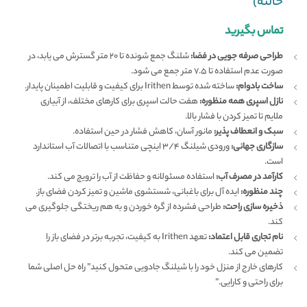
حالته)
تماس بگیرید
طراحی صرفه جویی در فضا:
شلنگ جمع شونده تا 20 متر گسترش می یابد، در
صورت عدم استفاده تا 7.5 متر جمع می شود.
ساخت بادوام:
ساخته شده توسط Irithen برای کیفیت و قابلیت اطمینان پایدار.
نازل اسپری همه منظوره:
هفت حالت اسپری برای کارهای مختلف، از آبیاری
ملایم تا تمیز کردن با فشار بالا.
سبک و انعطاف پذیر:
مانور آسان، کاهش فشار در حین استفاده.
سازگاری جهانی:
ورودی شیلنگ 3/4 اینچی متناسب با اتصالات آب استاندارد
است.
کارآمد در مصرف آب:
استفاده مسئولانه و حفاظت از آب را ترویج می کند.
چند منظوره:
ایده آل برای باغبانی، شستشوی ماشین و تمیز کردن فضای باز.
ذخیره سازی راحت:
طراحی فشرده از گره خوردن و به هم ریختگی جلوگیری می
کند.
نام تجاری قابل اعتماد:
تعهد Irithen به کیفیت، تجربه برتر در فضای باز را
تضمین می کند.
کارهای خارج از منزل خود را با شیلنگ جادویی متحول کنید” راه حل اصلی شما
برای راحتی و کارایی.”