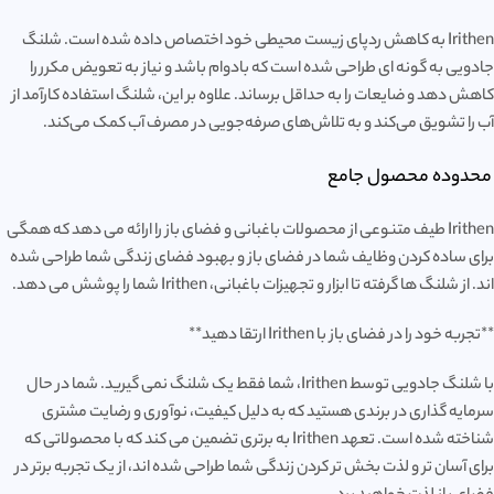
Irithen به کاهش ردپای زیست محیطی خود اختصاص داده شده است. شلنگ
جادویی به گونه ای طراحی شده است که بادوام باشد و نیاز به تعویض مکرر را
کاهش دهد و ضایعات را به حداقل برساند. علاوه بر این، شلنگ استفاده کارآمد از
آب را تشویق می‌کند و به تلاش‌های صرفه‌جویی در مصرف آب کمک می‌کند.
محدوده محصول جامع
Irithen طیف متنوعی از محصولات باغبانی و فضای باز را ارائه می دهد که همگی
برای ساده کردن وظایف شما در فضای باز و بهبود فضای زندگی شما طراحی شده
اند. از شلنگ ها گرفته تا ابزار و تجهیزات باغبانی، Irithen شما را پوشش می دهد.
**تجربه خود را در فضای باز با Irithen ارتقا دهید**
با شلنگ جادویی توسط Irithen، شما فقط یک شلنگ نمی گیرید. شما در حال
سرمایه گذاری در برندی هستید که به دلیل کیفیت، نوآوری و رضایت مشتری
شناخته شده است. تعهد Irithen به برتری تضمین می کند که با محصولاتی که
برای آسان تر و لذت بخش تر کردن زندگی شما طراحی شده اند، از یک تجربه برتر در