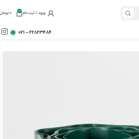
0
ورود / ثبت نام
۰
تومان
22823484 – ۰۲۱