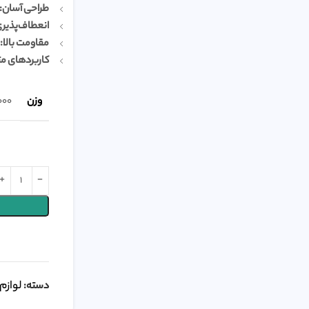
طراحی آسان:
انعطاف‌پذیری
مقاومت بالا:
کاربردهای مت
وزن
13000
لوازم
دسته: