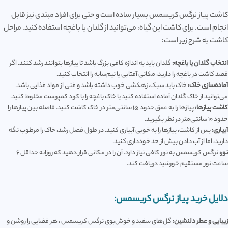
کاشت پیاز نرگس کریسمس بسیار ساده است و حتی برای افراد مبتدی نیز قابل
انجام است. برای کاشت این گیاه، می‌توانید از گلدان یا باغچه استفاده کنید. مراحل
کاشت به شرح زیر است:
انتخاب گلدان یا باغچه:
گلدان باید به اندازه کافی بزرگ باشد تا پیازها بتوانند رشد کنند. اگر
قصد کاشت در باغچه را دارید، مکانی آفتابی یا نیم‌سایه را انتخاب کنید.
آماده‌سازی خاک:
خاک باید سبک، زهکشی خوب داشته باشد و غنی از مواد غذایی باشد.
می‌توانید از خاک گلدان آماده استفاده کنید یا خاک باغچه را با کود کمپوست مخلوط کنید.
کاشت پیازها:
پیازها را به عمق حدود 15 سانتی‌متر در خاک کاشت کنید. فاصله بین پیازها را
حدود 10 سانتی‌متر در نظر بگیرید.
آبیاری:
پس از کاشت، پیازها را به خوبی آبیاری کنید. در طول فصل رشد، خاک را مرطوب نگه
دارید، اما از آب دادن بیش از حد خودداری کنید.
نور:
نرگس کریسمس به نور کافی نیاز دارد. آن را در مکانی قرار دهید که روزانه حداقل 6
ساعت نور مستقیم خورشید دریافت کند.
دلایل خرید پیاز نرگس کریسمس:
زیبایی و عطر دلنشین:
گل‌های سفید و خوش‌بوی نرگس کریسمس ، هر فضایی را روشن و