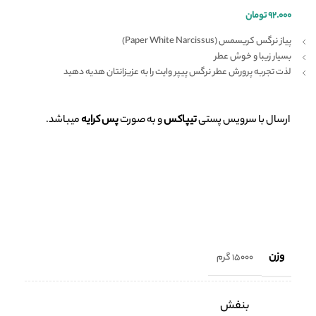
۹۲.۰۰۰
تومان
پیاز نرگس کریسمس (Paper White Narcissus)
بسیار زیبا و خوش عطر
لذت تجربه پرورش عطر نرگس پیپر وایت را به عزیزانتان هدیه دهید
ارسال با سرویس پستی
تیپاکس
و به صورت
پس کرایه
میباشد.
وزن
15000 گرم
بنفش