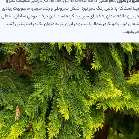
سرو لاوسون
(نام علمی: Chamaecyparis lawsoniana) درختی همیشه سبز و
زیبا است که به دلیل رنگ سبز تیره، شکل مخروطی و رشد سریع، محبوبیت زیادی
در بین علاقه‌مندان به فضای سبز پیدا کرده است. این درخت بومی مناطق ساحلی
شمال غربی آمریکای شمالی است و در ایران نیز به عنوان یک درخت زینتی کشت
می‌شود.