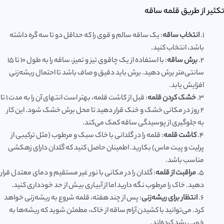
تکثیر از طریق قلمه ساقه
1.
انتخاب ساقه
: یک ساقه سالم و قوی را که حداقل دو تا سه گره داشته
باشد، انتخاب کنید.
2.
برش ساقه
: با استفاده از یک چاقوی تیز و تمیز، ساقه را به طول ۱۰ تا ۱۵
سانتی‌متر برش دهید. برش باید دقیق و صاف باشد تا احتمال ریشه‌زنی
افزایش یابد.
3.
خشک کردن قلمه
: قبل از کاشت قلمه، بهتر است انتهای آن را به مدت ۱ تا
۲ روز در مکانی خشک و خنک قرار دهید تا محل برش خشک شود. این کار
به جلوگیری از پوسیدگی ساقه کمک می‌کند.
4.
کاشت قلمه
: قلمه را در گلدانی با خاک سبک و مرطوب (مثل ترکیبی از
پرلیت و پیت ماس) بکارید. اطمینان حاصل کنید که گلدان دارای زهکشی
مناسب باشد.
5.
مراقبت از قلمه
: گلدان را در مکانی با نور غیر مستقیم و دمای معتدل قرار
دهید. خاک را مرطوب نگه دارید اما از آبیاری بیش از حد خودداری کنید.
6.
انتظار برای ریشه‌زنی
: پس از چند هفته، قلمه شروع به ریشه‌زنی خواهد
کرد. می‌توانید با کشیدن آرام ساقه از خاک، مطمئن شوید که ریشه‌ها به
خوبی رشد کرده‌اند.