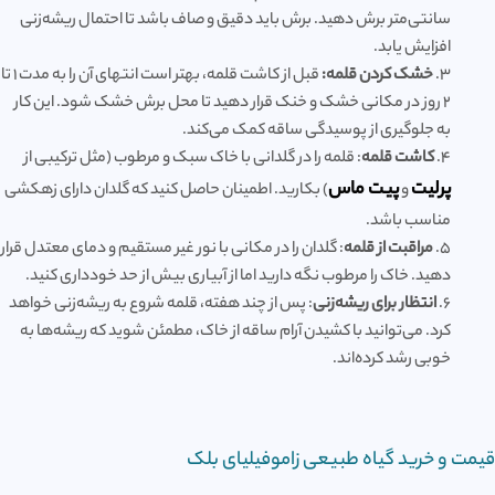
سانتی‌متر برش دهید. برش باید دقیق و صاف باشد تا احتمال ریشه‌زنی
افزایش یابد.
3.
خشک کردن قلمه:
قبل از کاشت قلمه، بهتر است انتهای آن را به مدت ۱ تا
۲ روز در مکانی خشک و خنک قرار دهید تا محل برش خشک شود. این کار
به جلوگیری از پوسیدگی ساقه کمک می‌کند.
4.
کاشت قلمه
: قلمه را در گلدانی با خاک سبک و مرطوب (مثل ترکیبی از
پرلیت
پیت ماس
و
) بکارید. اطمینان حاصل کنید که گلدان دارای زهکشی
مناسب باشد.
5.
مراقبت از قلمه
: گلدان را در مکانی با نور غیر مستقیم و دمای معتدل قرار
دهید. خاک را مرطوب نگه دارید اما از آبیاری بیش از حد خودداری کنید.
6.
انتظار برای ریشه‌زنی
: پس از چند هفته، قلمه شروع به ریشه‌زنی خواهد
کرد. می‌توانید با کشیدن آرام ساقه از خاک، مطمئن شوید که ریشه‌ها به
خوبی رشد کرده‌اند.
قیمت و خرید گیاه طبیعی زاموفیلیای بلک