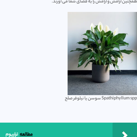
همچنین آرامش و آرامش را به فضای شما می آورند.
Spathiphyllum spp سوسن یا نیلوفر صلح
مطالعه
تراریوم