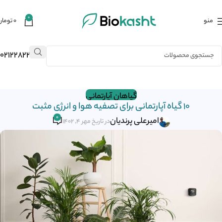
0
منو
۰
تومان
02122823484
گیاهان آپارتمانی
10 گیاه آپارتمانی برای تصفیه هوا و انرژی مثبت
0
امیرعلی پرندیان
در تاریخ مهر 4, 1402