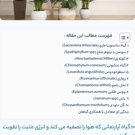
فهرست مطالب این مقاله :
1. گیاه سانسوریا ماری (Sansevieria trifasciata)
2.سوسن یا نیلوفر صلح (Spathiphyllum spp)
3.آلوئه ورا (Aloe barbadensis Miller)
4.گیاه عنکبوتی (Chlorophytum comosum)
5.اسطوخودوس (Lavandula angustifolia)
6.رزماری (Rosmarinus officinalis)
7.نخل بامبو (Chamaedorea seifrizii)
8.پتوس طلایی (Epipremnum aureum)
9. یاس (Jasminum spp)
10. گل داودی (Chrysanthemum morifolium)
زندگی ای متعادل با همکاری گیاهان
10 گیاه آپارتمانی که هوا را تصفیه می کند و انرژی مثبت را تقویت