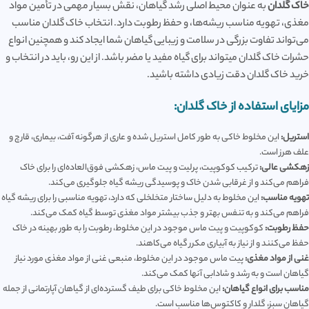
خاک گلدان
به عنوان محیط اصلی رشد گیاهان، نقش بسیار مهمی در تأمین مواد
مغذی، تهویه مناسب ریشه‌ها، و حفظ رطوبت دارد. انتخاب خاک گلدان مناسب
می‌تواند تفاوت بزرگی در سلامت و زیبایی گیاهان شما ایجاد کند و همچنین انواع
حشرات خاک گلدان میتواند برای گیاه مفید یا مضر باشد. از این رو، باید در انتخاب و
خرید خاک گلدان دقت زیادی داشته باشید.
مزایای استفاده از خاک گلدان:
استریل:
این مخلوط خاکی به طور کامل استریل شده و عاری از هرگونه آفت، بیماری، قارچ و
علف هرز است.
زهکشی عالی:
ترکیب کوکوپیت، پرلیت و پیت ماس، زهکشی فوق‌العاده‌ای را برای خاک
فراهم می‌کند و از غرقابی شدن خاک و پوسیدگی ریشه گیاه جلوگیری می‌کند.
تهویه مناسب:
این مخلوط به دلیل ساختار متخلخلی که دارد، تهویه مناسبی را برای ریشه گیاه
فراهم می‌کند و به تنفس بهتر و جذب بیشتر مواد مغذی توسط گیاه کمک می‌کند.
حفظ رطوبت:
کوکوپیت و پیت ماس موجود در این مخلوط، رطوبت را به طور بهینه در خاک
حفظ می‌کنند و از نیاز به آبیاری مکرر گیاه می‌کاهند.
غنی از مواد مغذی:
پیت ماس موجود در این مخلوط، منبعی غنی از مواد مغذی مورد نیاز
گیاهان است و به رشد و شادابی آنها کمک می‌کند.
مناسب برای انواع گیاهان:
این مخلوط خاکی برای طیف گسترده‌ای از گیاهان آپارتمانی از جمله
گیاهان سبز، گلدار و کاکتوس‌ها مناسب است.