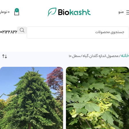
0
منو
۰
تومان
02122823484
خانه
محصول اندازه گلدان گیاه
سطل 10