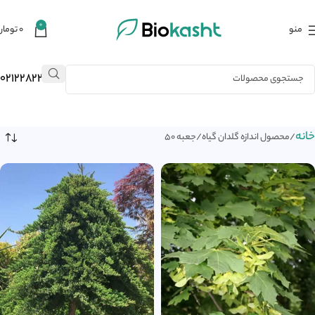
0
منو
۰
تومان
02122823484
خانه
محصول اندازه گلدان گیاه
جعبه 50