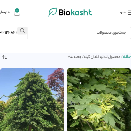
0
منو
۰
تومان
02122823484
خانه
محصول اندازه گلدان گیاه
جعبه 35